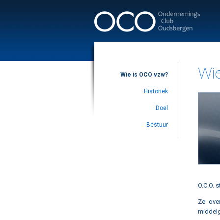
Wi
Wie is OCO vzw?
Historiek
Doel
Bestuur
O.C.O. 
Ze ove
middelg