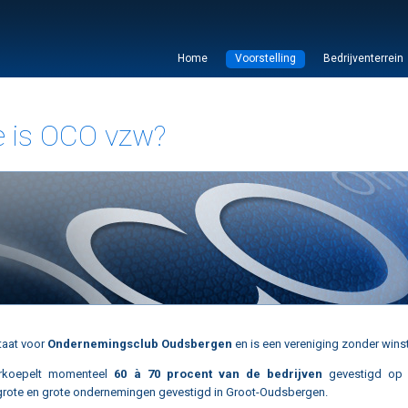
Home
Voorstelling
Bedrijventerrein
e is OCO vzw?
staat voor
Ondernemingsclub Oudsbergen
en is een vereniging zonder wins
rkoepelt momenteel
60 à 70 procent van de bedrijven
gevestigd op he
rote en grote ondernemingen gevestigd in Groot-Oudsbergen.