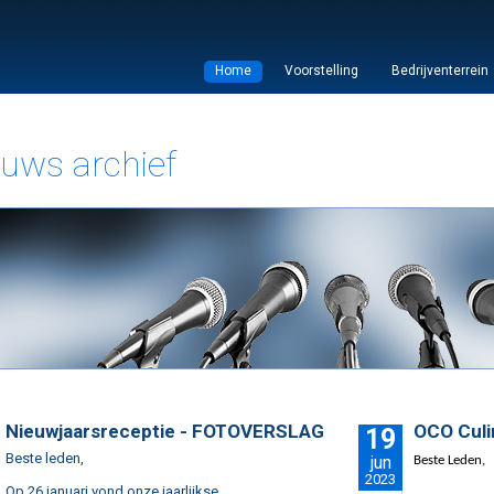
Home
Voorstelling
Bedrijventerrein
uws archief
Nieuwjaarsreceptie - FOTOVERSLAG
OCO Culi
19
Beste leden,
jun
Beste Leden,
2023
Op 26 januari vond onze jaarlijkse