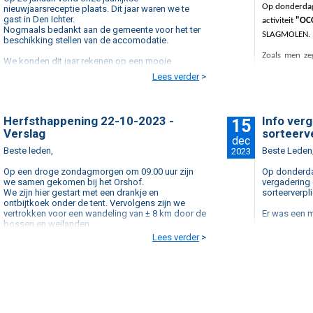
Op donderdag 
nieuwjaarsreceptie plaats. Dit jaar waren we te
gast in Den Ichter.
activiteit
"OCO
Nogmaals bedankt aan de gemeente voor het ter
SLAGMOLEN.
beschikking stellen van de accomodatie.
Zoals men zeg
We konden dit jaar rekenen op een mooie
weer verwe
opkomst van
123 personen van 51 bedrijven.
Lees verder
>
Pepe & Marcus zorgden voor het lekkere eten.
smaakvolle wi
Bedankt en tot snel
We mogen stel
Herfsthappening 22-10-2023 -
foto's ook en
Info ver
15
Het Bestuur
Verslag
sorteerve
dec
Tot snel
Beste leden,
Beste Leden
2023
Het bestuur
Op een droge zondagmorgen om 09.00 uur zijn
Op donderda
we samen gekomen bij het Orshof.
vergadering
We zijn hier gestart met een drankje en
sorteerverpl
ontbijtkoek onder de tent. Vervolgens zijn we
vertrokken voor een wandeling van ± 8 km door de
Er was een 
bossen en weilanden.
We houden ju
Lees verder
>
Onderweg hebben we kunnen genieten van een
toekomstig
jenevertje.
industrieterr
Terug aangekomen bij het Orshof werden we
Bedankt aan 
verwend met een lekker menu.
beschikking
Bedankt voor jullie deelname aan de activiteit.
Tot binnenko