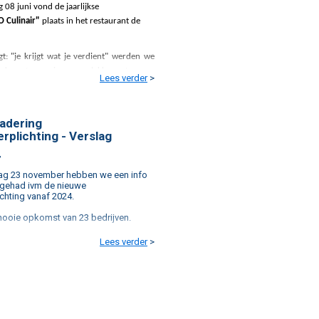
08 juni vond de jaarlijkse
 Culinair"
plaats in het restaurant de
t: "je krijgt wat je verdient" werden we
nd met mooi weer, lekker eten en
Lees verder
>
jnen.
len dat de activiteit geslaagd is, op de
kel lachende gezichten.
gadering
rplichting - Verslag
,
g 23 november hebben we een info
 gehad ivm de nieuwe
ichting vanaf 2024.
mooie opkomst van 23 bedrijven.
llie op de hoogte ivm eventuele
Lees verder
>
e samenwerkingen op ons
ein.
Mathieu Gijbels voor het ter
 stellen van de accommodatie.
rt